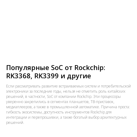
Популярные SoC от Rockchip:
RK3368, RK3399 и другие
Если рассматривать развитие встраиваемых систем и потребительской
электроники за последние годы, нельзя не отметить роль китайских
решений, в частности, SoC от компании Rockchip. Эти процессоры
уверенно закрепились в сегментах планшетов, ТВ-приставок,
медиаплееров, а также в промышленной автоматике. Причина проста:
гибкость экосистемы, доступность инструментов Rockchip для
интеграции и перепрошивки, а также богатый выбор архитектурных
решений.