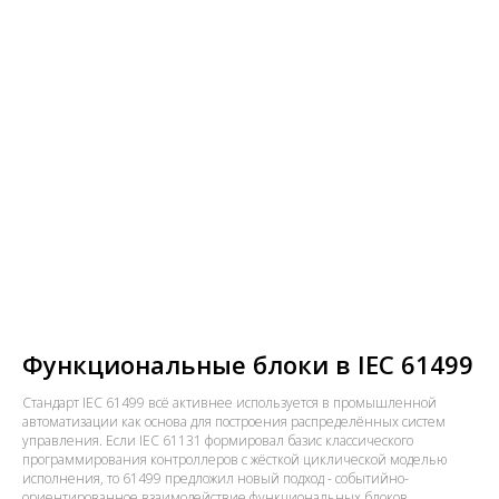
Функциональные блоки в IEC 61499
Стандарт IEC 61499 всё активнее используется в промышленной
автоматизации как основа для построения распределённых систем
управления. Если IEC 61131 формировал базис классического
программирования контроллеров с жёсткой циклической моделью
исполнения, то 61499 предложил новый подход - событийно-
ориентированное взаимодействие функциональных блоков.