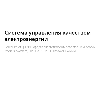
Система управления качеством
электроэнергии
Решение от ЦПР РТСофт для энергетических объектов. Технологии:
Modbus, S7comm, OPC UA, NB IoT, LORAWAN, LWM2M.