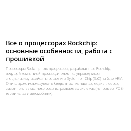
Все о процессорах Rockchip:
основные особенности, работа с
прошивкой
Процессоры Rockchip - это процессоры, разработанные Rockchip,
ведущей компанией-производителем полупроводников,
специализирующейся на решениях System-on-Chip (SoC) на базе ARM.
Они широко используются в бюджетных планшетах, медиаплеерах,
смарт-приставках, некоторых встраиваемых системах (например, POS-
терминалах и автомобилях).