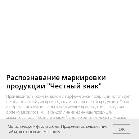
Распознавание маркировки
продукции "Честный знак"
Производитель косметической и парфюмерной продукции использует
несколько линий для производства и розлива своей продукции. После
введения законодательства о маркировке производитель внедрил
систему маркировки. На каждой линии единицы продукции
маркировались "Честным знаком", а далее отправлялись на участок
упаковки в коробки.
Мы используем файлы cookie. Продолжая использование
OK
сайта, вы соглашаетесь с этим.