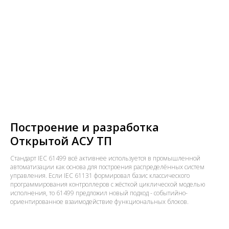
Построение и разработка
Открытой АСУ ТП
Стандарт IEC 61499 всё активнее используется в промышленной
автоматизации как основа для построения распределённых систем
управления. Если IEC 61131 формировал базис классического
программирования контроллеров с жёсткой циклической моделью
исполнения, то 61499 предложил новый подход - событийно-
ориентированное взаимодействие функциональных блоков.