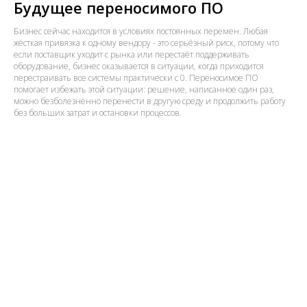
Будущее переносимого ПО
Бизнес сейчас находится в условиях постоянных перемен. Любая
жёсткая привязка к одному вендору - это серьёзный риск, потому что
если поставщик уходит с рынка или перестаёт поддерживать
оборудование, бизнес оказывается в ситуации, когда приходится
перестраивать все системы практически с 0. Переносимое ПО
помогает избежать этой ситуации: решение, написанное один раз,
можно безболезненно перенести в другую среду и продолжить работу
без больших затрат и остановки процессов.