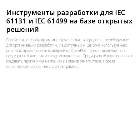
Инструменты разработки для IEC
61131 и IEC 61499 на базе открытых
решений
В этой статье рассмотрим инструментальные средства, необходимые
для организации разработки. Из доступных и широко используемых
опытных проектов можно выделить OpenPLC. Проект включает как
среду разработки, так и среду исполнения. Среда разработки позволяет
создавать программы на языках из стандартного стека, а среда
исполнения - выполнять эти программы.