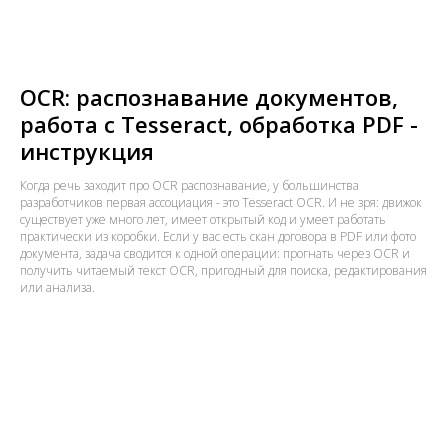
OCR: распознавание документов,
работа с Tesseract, обработка PDF -
инструкция
Когда речь заходит про OCR распознавание, у большинства
разработчиков первая ассоциация - это Tesseract OCR. И не зря: движок
существует уже много лет, имеет открытый код и умеет работать
практически из коробки. Если у вас есть скан договора в PDF или фото
документа, задача сводится к одной операции: прогнать через OCR и
получить читаемый текст OCR, пригодный для поиска, редактирования
или анализа.