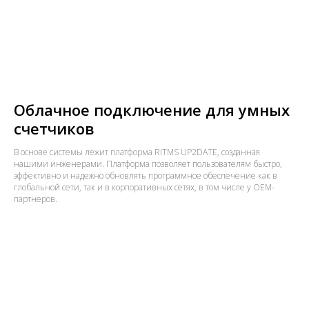
Облачное подключение для умных
счетчиков
В основе системы лежит платформа RITMS UP2DATE, созданная
нашими инженерами. Платформа позволяет пользователям быстро,
эффективно и надежно обновлять программное обеспечение как в
глобальной сети, так и в корпоративных сетях, в том числе у OEM-
партнеров.