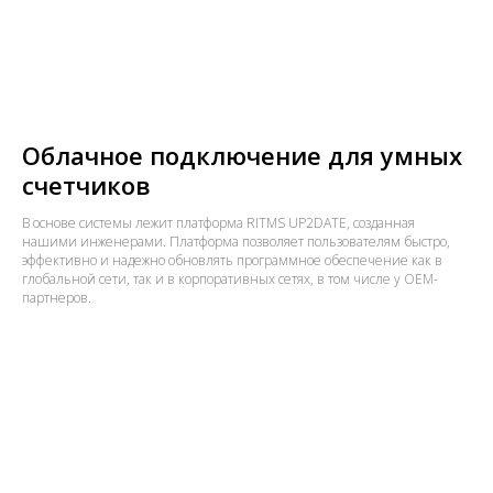
Облачное подключение для умных
счетчиков
В основе системы лежит платформа RITMS UP2DATE, созданная
нашими инженерами. Платформа позволяет пользователям быстро,
эффективно и надежно обновлять программное обеспечение как в
глобальной сети, так и в корпоративных сетях, в том числе у OEM-
партнеров.