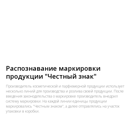
Распознавание маркировки
продукции "Честный знак"
Производитель косметической и парфюмерной продукции использует
несколько линий для производства и розлива своей продукции. После
введения законодательства о маркировке производитель внедрил
систему маркировки. На каждой линии единицы продукции
маркировались "Честным знаком", а далее отправлялись на участок
упаковки в коробки.