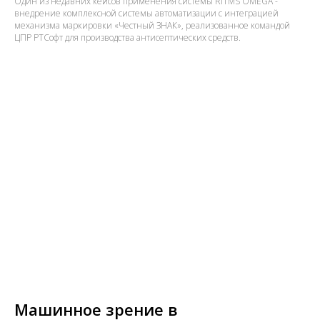
Один из недавних кейсов применения системы RITMS OMEGA -
внедрение комплексной системы автоматизации с интеграцией
механизма маркировки «Честный ЗНАК», реализованное командой
ЦПР РТСофт для производства антисептических средств.
Машинное зрение в