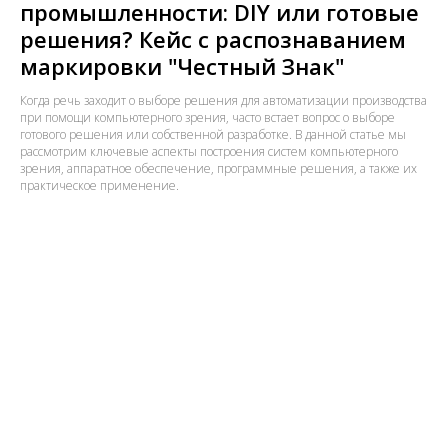
промышленности: DIY или готовые
решения? Кейс с распознаванием
маркировки "Честный Знак"
Когда речь заходит о выборе решения для автоматизации производства
при помощи компьютерного зрения, часто встает вопрос о выборе
готового решения или собственной разработке. В данной статье мы
рассмотрим ключевые аспекты построения систем компьютерного
зрения, аппаратное обеспечение, программные решения, а также их
практическое применение.