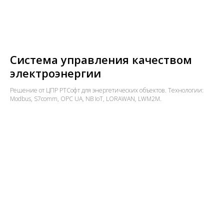
Система управления качеством
электроэнергии
Решение от ЦПР РТСофт для энергетических объектов. Технологии:
Modbus, S7comm, OPC UA, NB IoT, LORAWAN, LWM2M.