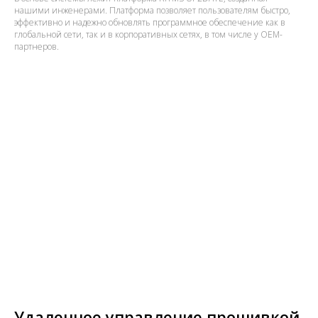
нашими инженерами. Платформа позволяет пользователям быстро,
эффективно и надежно обновлять программное обеспечение как в
глобальной сети, так и в корпоративных сетях, в том числе у OEM-
партнеров.
Удаленное управление прошивкой