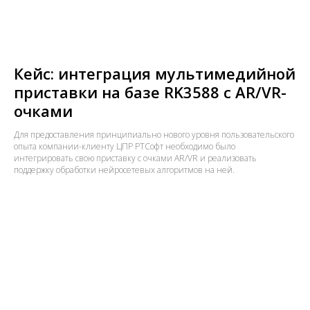
Кейс: интеграция мультимедийной
приставки на базе RK3588 с AR/VR-
очками
Для предоставления принципиально нового уровня пользовательского
опыта компании-клиенту ЦПР РТСофт необходимо было
интегрировать свою приставку с очками AR/VR и реализовать
поддержку обработки нейросетевых алгоритмов на ней.